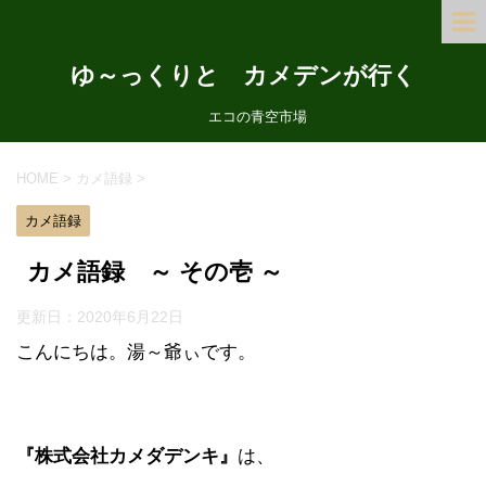
ゆ～っくりと カメデンが行く
エコの青空市場
HOME
>
カメ語録
>
カメ語録
カメ語録 ～ その壱 ～
更新日：
2020年6月22日
こんにちは。湯～爺ぃです。
『株式会社カメダデンキ』
は、